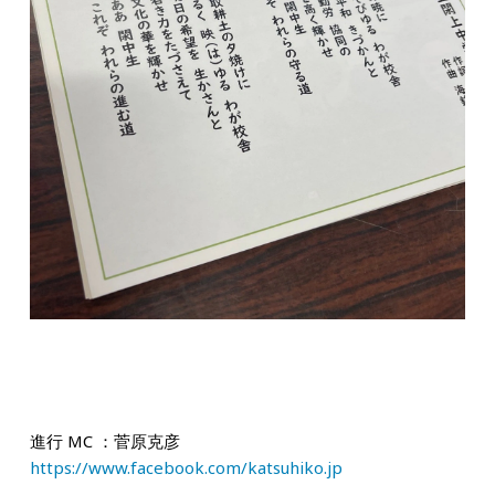
進行
MC
：菅原克彦
https://www.facebook.com/katsuhiko.jp