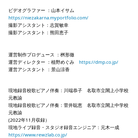
ビデオグラファー ：山本イサム
https://niezakarna.myportfolio.com/
撮影アシスタント：志賀敏幸
撮影アシスタント：熊田恵子
運営制作プロデュース ：桝形徹
運営ディレクター ：植野めぐみ
https://dmp.co.jp/
運営アシスタント ：景山涼香
現地録音校歌ピアノ伴奏：川端恭子 名取市立閖上小学校
元教諭
現地録音校歌ピアノ伴奏：菅井聡恵 名取市立閖上中学校
元教諭
(2022年11月収録）
現地ライブ録音・スタジオ録音エンジニア：元木一成
https://www.rewzlab.co.jp/