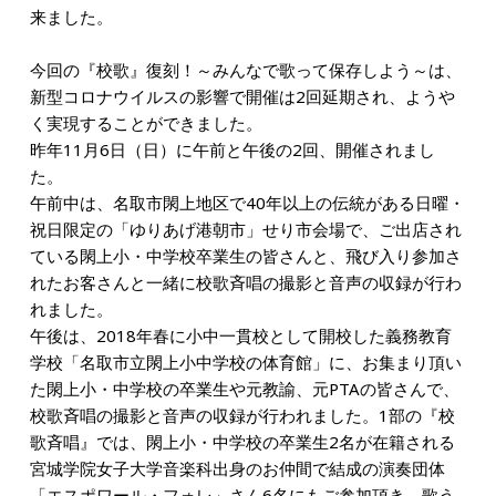
来ました。
今回の『校歌』復刻！～みんなで歌って保存しよう～は、
新型コロナウイルスの影響で開催は2回延期され、ようや
く実現することができました。
昨年11月6日（日）に午前と午後の2回、開催されまし
た。
午前中は、名取市閖上地区で40年以上の伝統がある日曜・
祝日限定の「ゆりあげ港朝市」せり市会場で、ご出店され
ている閖上小・中学校卒業生の皆さんと、飛び入り参加さ
れたお客さんと一緒に校歌斉唱の撮影と音声の収録が行わ
れました。
午後は、2018年春に小中一貫校として開校した義務教育
学校「名取市立閖上小中学校の体育館」に、お集まり頂い
た閖上小・中学校の卒業生や元教諭、元PTAの皆さんで、
校歌斉唱の撮影と音声の収録が行われました。1部の『校
歌斉唱』では、閖上小・中学校の卒業生2名が在籍される
宮城学院女子大学音楽科出身のお仲間で結成の演奏団体
「エスポワール・フォレ」さん6名にもご参加頂き、歌う