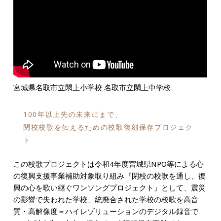
宮城県名取市立閖上小学校
名取市立
閖上中学校
100年以上先の未来にまで、
閉校校歌を伝えるための校歌復刻保存プロジェク
ト
この校歌プロジェクトは令和4年度宮城県NPO等による心
の復興支援事業補助対象取り組み『閉校の校歌を通し、復
興の心を歌い継ぐワンソングプロジェクト』として、震災
の影響で失われた学校、統廃合された学校の校歌を高音
質・高解像度＝ハイレゾリューションのデジタル録音で