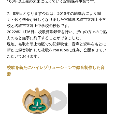
100年以上先の未来に伝えていく記録保存事業です。
7、8校目となります今回は、2018年の統廃合により聞
く・歌う機会が難しくなりました宮城県名取市立閖上小学
校と名取市立閖上中学校の校歌です。
2022年11月6日に校歌斉唱録音を行い、沢山の方々のご協
力のもと無事に終了することができました。
現地、名取市閖上地区での記録映像、音声と資料をもとに
新たに録音制作した校歌をYouTubeに保存、公開させてい
ただいております。
校歌を新たにハイレゾリューションで録音制作した音
源