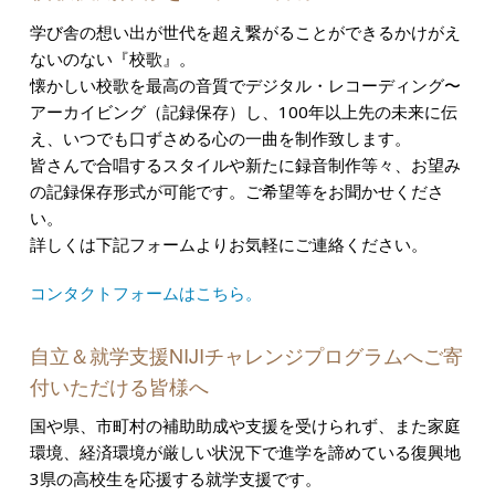
学び舎の想い出が世代を超え繋がることができるかけがえ
ないのない『校歌』。
懐かしい校歌を最高の音質でデジタル・レコーディング〜
アーカイビング（記録保存）し、100年以上先の未来に伝
え、いつでも口ずさめる心の一曲を制作致します。
皆さんで合唱するスタイルや新たに録音制作等々、お望み
の記録保存形式が可能です。ご希望等をお聞かせくださ
い。
詳しくは下記フォームよりお気軽にご連絡ください。
コンタクトフォームはこちら。
自立＆就学支援NIJIチャレンジプログラムへご寄
付いただける皆様へ
国や県、市町村の補助助成や支援を受けられず、また家庭
環境、経済環境が厳しい状況下で
進学を諦めている復興地
3県の高校生を応援する就学支援です。